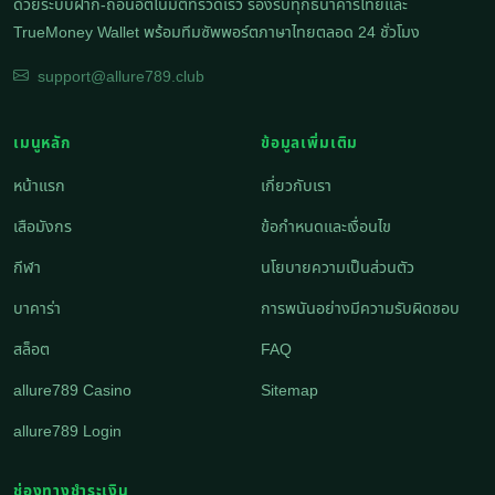
ด้วยระบบฝาก-ถอนอัตโนมัติที่รวดเร็ว รองรับทุกธนาคารไทยและ
TrueMoney Wallet พร้อมทีมซัพพอร์ตภาษาไทยตลอด 24 ชั่วโมง
support@allure789.club
เมนูหลัก
ข้อมูลเพิ่มเติม
หน้าแรก
เกี่ยวกับเรา
เสือมังกร
ข้อกำหนดและเงื่อนไข
กีฬา
นโยบายความเป็นส่วนตัว
บาคาร่า
การพนันอย่างมีความรับผิดชอบ
สล็อต
FAQ
allure789 Casino
Sitemap
allure789 Login
ช่องทางชำระเงิน