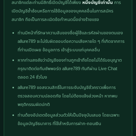
สมาชิกแต่ละท่านมีสิทธิ์เปิดบัญชีได้เพียง
หนึ่งบัญชีเท่านั้น
การ
เปิดบัญชีซ้ำซ้อนหรือการใช้ข้อมูลของบุคคลอื่นในการสมัคร
สมาชิก ถือเป็นการละเมิดข้อกำหนดนี้อย่างร้ายแรง
ท่านมีหน้าที่รักษาความลับของชื่อผู้ใช้และรหัสผ่านของตนเอง
allure789 จะไม่รับผิดชอบต่อความเสียหายใด ๆ ที่เกิดจากการ
ที่ท่านเปิดเผย ข้อมูลการ เข้าสู่ระบบแก่บุคคลอื่น
หากท่านสงสัยว่าบัญชีของท่านถูกเข้าถึงโดยไม่ได้รับอนุญาต
กรุณาติดต่อทีมซัพพอร์ต allure789 ทันทีผ่าน Live Chat
ตลอด 24 ชั่วโมง
allure789 ขอสงวนสิทธิ์ในการระงับบัญชีชั่วคราวเพื่อการ
ตรวจสอบความปลอดภัย โดยไม่ต้องแจ้งล่วงหน้า หากพบ
พฤติกรรมผิดปกติ
ท่านต้องอัปเดตข้อมูลส่วนตัวให้เป็นปัจจุบันเสมอ โดยเฉพาะ
ข้อมูลบัญชีธนาคาร ที่ใช้สำหรับการฝาก-ถอนเงิน