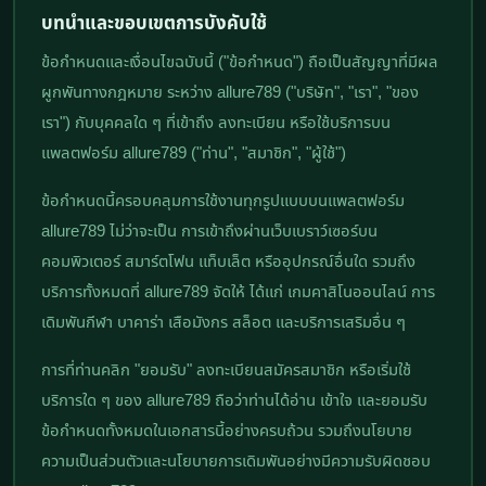
บทนำและขอบเขตการบังคับใช้
ข้อกำหนดและเงื่อนไขฉบับนี้ ("ข้อกำหนด") ถือเป็นสัญญาที่มีผล
ผูกพันทางกฎหมาย ระหว่าง allure789 ("บริษัท", "เรา", "ของ
เรา") กับบุคคลใด ๆ ที่เข้าถึง ลงทะเบียน หรือใช้บริการบน
แพลตฟอร์ม allure789 ("ท่าน", "สมาชิก", "ผู้ใช้")
ข้อกำหนดนี้ครอบคลุมการใช้งานทุกรูปแบบบนแพลตฟอร์ม
allure789 ไม่ว่าจะเป็น การเข้าถึงผ่านเว็บเบราว์เซอร์บน
คอมพิวเตอร์ สมาร์ตโฟน แท็บเล็ต หรืออุปกรณ์อื่นใด รวมถึง
บริการทั้งหมดที่ allure789 จัดให้ ได้แก่ เกมคาสิโนออนไลน์ การ
เดิมพันกีฬา บาคาร่า เสือมังกร สล็อต และบริการเสริมอื่น ๆ
การที่ท่านคลิก "ยอมรับ" ลงทะเบียนสมัครสมาชิก หรือเริ่มใช้
บริการใด ๆ ของ allure789 ถือว่าท่านได้อ่าน เข้าใจ และยอมรับ
ข้อกำหนดทั้งหมดในเอกสารนี้อย่างครบถ้วน รวมถึงนโยบาย
ความเป็นส่วนตัวและนโยบายการเดิมพันอย่างมีความรับผิดชอบ