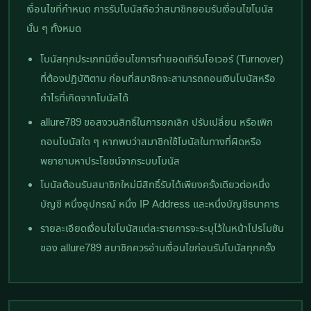
เงื่อนไขที่กำหนด การรับโบนัสถือว่าสมาชิกยอมรับเงื่อนไขโบนัส
นั้น ๆ ทั้งหมด
โบนัสทุกประเภทมีเงื่อนไขการทำยอดเทิร์นโอเวอร์ (Turnover)
ที่ต้องปฏิบัติตาม ก่อนที่สมาชิกจะสามารถถอนเงินโบนัสหรือ
กำไรที่เกิดจากโบนัสได้
allure789 ขอสงวนสิทธิ์ในการยกเลิก ปรับเปลี่ยน หรือเพิก
ถอนโบนัสใด ๆ หากพบว่าสมาชิกใช้โบนัสในทางที่ผิดหรือ
พยายามหาประโยชน์จากระบบโบนัส
โบนัสต้อนรับสมาชิกใหม่มีสิทธิ์รับได้เพียงครั้งเดียวต่อหนึ่ง
บัญชี หนึ่งอุปกรณ์ หนึ่ง IP Address และหนึ่งบัญชีธนาคาร
รายละเอียดเงื่อนไขโบนัสแต่ละรายการจะระบุไว้ในหน้าโปรโมชัน
ของ allure789 สมาชิกควรอ่านเงื่อนไขก่อนรับโบนัสทุกครั้ง