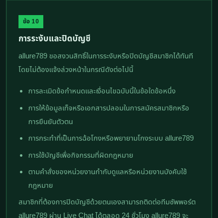
ข้อ 10
การระงับและปิดบัญชี
allure789 ขอสงวนสิทธิ์ในการระงับหรือปิดบัญชีสมาชิกได้ทันที
โดยไม่ต้องแจ้งล่วงหน้าในกรณีดังต่อไปนี้
การละเมิดข้อกำหนดและเงื่อนไขฉบับนี้ในข้อใดข้อหนึ่ง
การให้ข้อมูลเท็จหรือเอกสารปลอมในการสมัครสมาชิกหรือ
การยืนยันตัวตน
การกระทำที่เป็นการฉ้อโกงหรือพยายามโกงระบบ allure789
การใช้บัญชีเพื่อกิจกรรมที่ผิดกฎหมาย
ตามคำสั่งของหน่วยงานกำกับดูแลหรือหน่วยงานบังคับใช้
กฎหมาย
สมาชิกที่ต้องการปิดบัญชีด้วยตนเองสามารถติดต่อทีมซัพพอร์ต
allure789 ผ่าน Live Chat ได้ตลอด 24 ชั่วโมง allure789 จะ