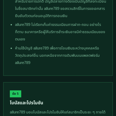
สำหรับรายการปกติ บัญชีปลายทางต้องเป็นบัญชีที่ลงทะเบียน
ในชื่อสมาชิกเท่านั้น allure789 ขอสงวนสิทธิ์ในการขอเอกสาร
ยืนยันตัวตนก่อนอนุมัติการถอนเงิน
allure789 ไม่เรียกเก็บค่าธรรมเนียมการฝาก-ถอน อย่างไร
ก็ตาม ธนาคารหรือผู้ให้บริการชำระเงินอาจมีค่าธรรมเนียมของ
ตนเอง
ห้ามใช้บัญชี allure789 เพื่อการโอนเงินระหว่างบุคคลหรือ
วัตถุประสงค์อื่น นอกเหนือจากการเดิมพันบนแพลตฟอร์ม
allure789
ข้อ 5
โบนัสและโปรโมชัน
allure789 มอบโบนัสและโปรโมชันให้แก่สมาชิกเป็นระยะ ๆ ภายใต้