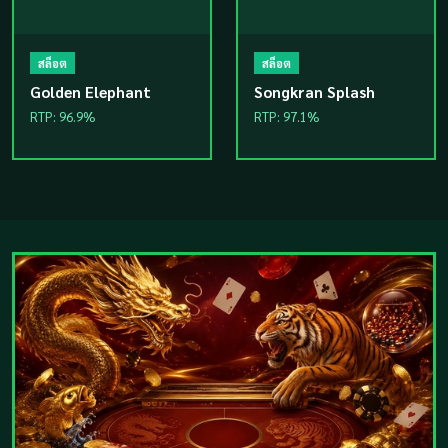
สล็อต
สล็อต
Golden Elephant
Songkran Splash
RTP: 96.9%
RTP: 97.1%