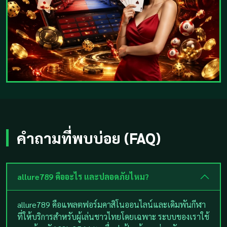
คำถามที่พบบ่อย (FAQ)
allure789 คืออะไร และปลอดภัยไหม?
allure789 คือแพลตฟอร์มคาสิโนออนไลน์และเดิมพันกีฬา
ที่ให้บริการสำหรับผู้เล่นชาวไทยโดยเฉพาะ ระบบของเราใช้