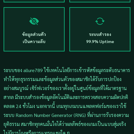
ข้อมูลส่วนตัว
ระบบสำรอง
เป็นความลับ
99.9% Uptime
ระบบของ allure789 ใช้เทคโนโลยีการเข้ารหัสข้อมูลระดับธนาคาร
ทำให้ทุกธุรกรรมและข้อมูลส่วนตัวของสมาชิกได้รับการปกป้อง
อย่างสมบูรณ์ เซิร์ฟเวอร์ของเราตั้งอยู่ในศูนย์ข้อมูลที่ได้มาตรฐาน
สากล มีระบบสำรองข้อมูลอัตโนมัติและการตรวจสอบความผิดปกติ
ตลอด 24 ชั่วโมง นอกจากนี้ เกมทุกเกมบนแพลตฟอร์มของเราใช้
ระบบ Random Number Generator (RNG) ที่ผ่านการรับรองความ
ยุติธรรม สมาชิกทุกคนมั่นใจได้ว่าผลลัพธ์ของเกมเป็นแบบสุ่มจริง
ไม่มีการโกงหรือการแทรกแซงใด ๆ