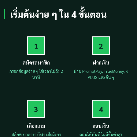
เริ่มต้นง่าย ๆ ใน 4 ขั้นตอน
1
2
สมัครสมาชิก
ฝากเงิน
กรอกข้อมูลง่าย ๆ ใช้เวลาไม่ถึง 2
ผ่าน PromptPay, TrueMoney, K
นาที
PLUS และอื่น ๆ
3
4
เลือกเกม
ถอนเงิน
สล็อต บาคาร่า กีฬา เสือมังกร
ถอนได้ทันที ไม่มีขั้นต่ำสูง