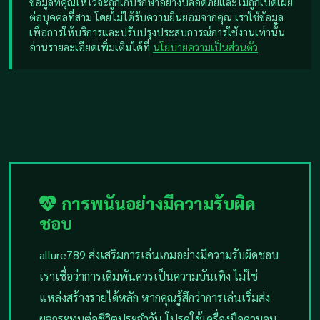
ข้อมูลที่คุณให้ไว้จะถูกเก็บรักษาอย่างปลอดภัยและไม่ถูกเปิดเผย
ต่อบุคคลที่สาม โดยไม่ได้รับความยินยอมจากคุณ เราใช้ข้อมูล
เพื่อการให้บริการและปรับปรุงประสบการณ์การใช้งานเท่านั้น
อ่านรายละเอียดเพิ่มเติมได้ที่
นโยบายความเป็นส่วนตัว
การพนันอย่างมีความรับผิด
ชอบ
allure789 ส่งเสริมการเล่นเกมอย่างมีความรับผิดชอบ
เราเชื่อว่าการเดิมพันควรเป็นความบันเทิง ไม่ใช่
แหล่งสร้างรายได้หลัก หากคุณรู้สึกว่าการเล่นเริ่มส่ง
ผลกระทบต่อชีวิตประจำวัน โปรดใช้เครื่องมือควบคุม